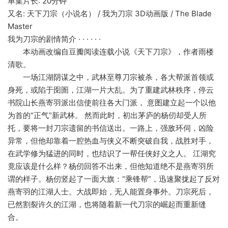
单集片长: 20分钟
又名: 天下刀宗（小说名） / 我为刀宗 3D动画版 / The Blade
Master
我为刀宗的剧情简介 · · · · · ·
本动画改编自豆瓣阅读连载小说《天下刀宗》，作者雨楼
清歌。
一场江湖阴谋之中，武林至尊刀宗被杀，各大帮派首领或
身死，或陷于囹圄，江湖一片大乱。为了重建武林秩序，停云
书院山长燕寄羽派出信使前往各大门派， 意图建立起一个以他
为首的“正气”新武林。 然而此时，初出茅庐的杨仞却受人所
托，要将一封刀宗遗留的书信送出。一路上，强敌环伺，凶险
异常，但他却靠着一腔热血与侠义不断突破自我，战胜对手，
在武学修为猛进的同时，也结识了一帮任侠好义之人。 江湖究
竟应该是什么样？杨仞回答不出来，但他知道绝不是燕寄羽所
谓的样子。杨仞竖起了一面大旗：“乘锋帮”，迅速聚拢起了反对
燕寄羽的江湖人士。大战即始，无人能置身事外。刀宗死后，
已然割裂许久的江湖，也将随着新一代刀宗的崛起而重新缝
合。