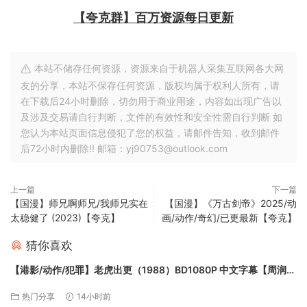
【夸克群】百万资源每日更新
本站不储存任何资源，资源来自于机器人采集互联网各大网
友的分享，本站不保存任何资源，版权均属于权利人所有，请
在下载后24小时删除，切勿用于商业用途，内容如出现广告以
及涉及交易请自行判断，文件的有效性和安全性需自行判断 如
您认为本站页面信息侵犯了您的权益，请邮件告知，收到邮件
后72小时内删除!! 邮箱：yj90753@outlook.com
上一篇
下一篇
【国漫】师兄啊师兄/我师兄实在
【国漫】《万古剑帝》2025/动
太稳健了 (2023)【夸克】
画/动作/奇幻/已更最新【夸克】
猜你喜欢
【港影/动作/犯罪】老虎出更（1988）BD1080P 中文字幕【周润
发/利智】【夸克】
热门分享
14小时前