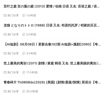
言叶之庭 言の葉の庭 (2013) 爱情 / 动画 日语 又名: 言语之庭 / 语言
之庭【夸克】
热门分享
1小时前
龙猫 となりのトトロ (1988) 日语 又名: 邻居托托罗 / 邻家的豆豆龙
/ 隔壁的特特罗【夸克】
热门分享
2小时前
【AI短剧】08月08日丨更新合集192部 AI短剧+漫剧[209G]【夸
克】
热门分享
3小时前
世上最美的离别 (2011) 剧情 / 家庭 韩语 又名: 世上最美丽的离别 /
世界上最美丽的离别【夸克】
热门分享
17小时前
青春碎片 Th0808ds(2026) [美国] [剧情/悬疑/惊悚] 英语分【夸
克】
热门分享
20小时前