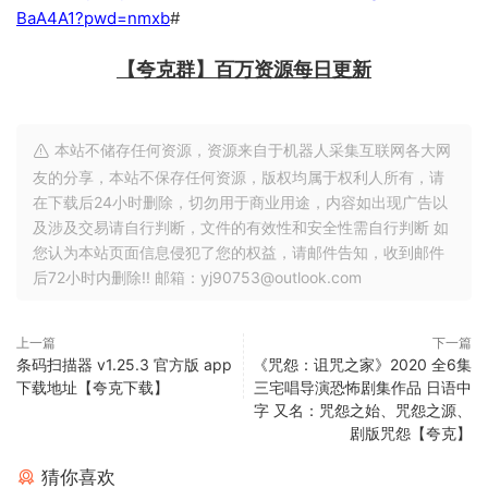
BaA4A1?pwd=nmxb
#
【夸克群】百万资源每日更新
本站不储存任何资源，资源来自于机器人采集互联网各大网
友的分享，本站不保存任何资源，版权均属于权利人所有，请
在下载后24小时删除，切勿用于商业用途，内容如出现广告以
及涉及交易请自行判断，文件的有效性和安全性需自行判断 如
您认为本站页面信息侵犯了您的权益，请邮件告知，收到邮件
后72小时内删除!! 邮箱：yj90753@outlook.com
上一篇
下一篇
条码扫描器 v1.25.3 官方版 app
《咒怨：诅咒之家》2020 全6集
下载地址【夸克下载】
三宅唱导演恐怖剧集作品 日语中
字 又名：咒怨之始、咒怨之源、
剧版咒怨【夸克】
猜你喜欢