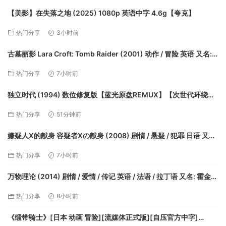
【美影】在失落之地 (2025) 1080p 英语中字 4.6g【夸克】
热门分享
3小时前
古墓丽影 Lara Croft: Tomb Raider (2001) 动作 / 冒险 英语 又名:
盗墓者罗拉(港) / 古墓奇兵(台)【夸克】
热门分享
7小时前
独立时代 (1994) 数位修复版【蓝光原盘REMUX】【次世代环绕声
原生国语】内封简繁字幕[22.5G]【夸克】
热门分享
51分钟前
嫌疑人X的献身 容疑者Xの献身 (2008) 剧情 / 悬疑 / 犯罪 日语 又名:
容疑者X的献身 / 嫌疑犯X的献身 / 神探伽俐略【夸克】
热门分享
7小时前
万物理论 (2014) 剧情 / 爱情 / 传记 英语 / 法语 / 拉丁语 又名: 霍金：
爱的方程式(港) / 爱的万物论(台) / 少年霍金【夸克】
热门分享
8小时前
《缎带骑士》[日本 动画 冒险][流媒体正式版][自压官方中字]