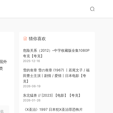
猜你喜欢
危险关系（2012）–中字收藏版全集1080P
夸克【夸克】
国外
2025-12-16
类
雪的丧章 雪の喪章 (1967) 丨若尾文子 / 福
田豊士主演丨剧情 / 爱情丨日本电影【夸
克】
2026-06-19
东北猛兽 // [2023] 【电影】【夸克】
2026-01-26
《X圣治》1997 日本犯X圣治罪恐怖片
下载