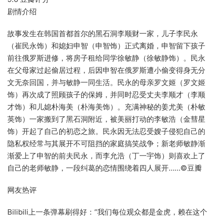
剧情介绍
故事发生在韩国首都首尔的黑石洞李顺财一家，儿子李民永
（崔民永饰）和媳妇申智（申智饰）正式离婚，申智留下孩子
前往俄罗斯进修，将房子租给同学徐敏静（徐敏静饰）。民永
在父母家过起偷居过程，后因申智在俄罗斯遭小偷变得身无分
文无奈回国，并与敏静一同生活。民永的母亲罗文姬（罗文姬
饰）再次成了照顾孩子的保姆，并同时忍受丈夫李顺才（李顺
才饰）和儿媳朴海美（朴海美饰）。充满神秘的姜尤美（朴敏
英饰）一家搬到了黑石洞附近，被美丽打动的李敏浩（金彗星
饰）开起了自己的初恋之旅。民永因无法忍受嫂子侵犯自己的
隐私权经常与其展开不可阻挡的家庭搞笑战争；新老师敏静渐
渐爱上了申智的前夫民永，而李允浩（丁一宇饰）则喜欢上了
自己的老师敏静，一段纠葛的恋情围绕着四人展开……©豆瓣
网友热评
Bilibili上一条弹幕刷得好：“我们每位观众都是金虎，赖在这个