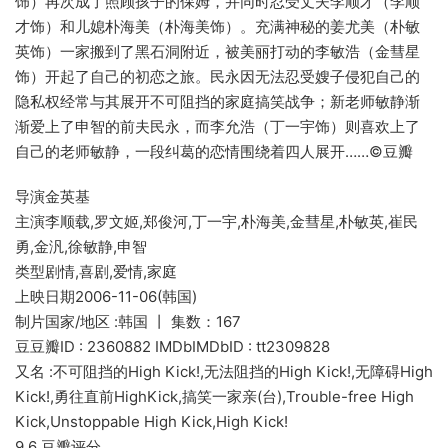
饰）再次成了照顾孩子的保姆，并同时忍受丈夫李顺才（李顺
才饰）和儿媳朴海美（朴海美饰）。充满神秘的姜尤美（朴敏
英饰）一家搬到了黑石洞附近，被美丽打动的李敏浩（金彗星
饰）开起了自己的初恋之旅。民永因无法忍受嫂子侵犯自己的
隐私权经常与其展开不可阻挡的家庭搞笑战争；新老师敏静渐
渐爱上了申智的前夫民永，而李允浩（丁一宇饰）则喜欢上了
自己的老师敏静，一段纠葛的恋情围绕着四人展开……©豆瓣
导演金英基
主演李顺载,罗文姬,郑俊河,丁一宇,朴海美,金彗星,朴敏英,崔民
勇,金汎,徐敏静,申智
类型剧情,喜剧,爱情,家庭
上映日期2006-11-06(韩国)
制片国家/地区 :韩国 丨 集数：167
豆豆瓣ID : 2360882 IMDbIMDbID : tt2309828
又名 :不可阻挡的High Kick!,无法阻挡的High Kick!,无障碍High
Kick!,勇往直前HighKick,搞笑一家亲(台),Trouble-free High
Kick,Unstoppable High Kick,High Kick!
9.6 豆瓣评分