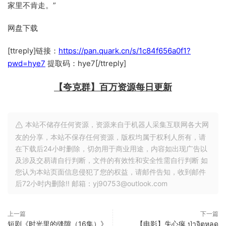
家里不肯走。”
网盘下载
[ttreply]链接：
https://pan.quark.cn/s/1c84f656a0f1?
pwd=hye7
提取码：hye7[/ttreply]
【夸克群】百万资源每日更新
本站不储存任何资源，资源来自于机器人采集互联网各大网
友的分享，本站不保存任何资源，版权均属于权利人所有，请
在下载后24小时删除，切勿用于商业用途，内容如出现广告以
及涉及交易请自行判断，文件的有效性和安全性需自行判断 如
您认为本站页面信息侵犯了您的权益，请邮件告知，收到邮件
后72小时内删除!! 邮箱：yj90753@outlook.com
上一篇
下一篇
短剧《时光里的缝隙（16集）》
【电影】失心疯 ป่าจิตหลุด