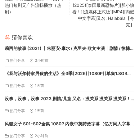
热门短剧无广告流畅播放（热
(2025)[泰国最新恐怖片][胆小慎
剧）
看！][流媒体正式版][MP4][内嵌
中文字幕]又名: Halabala【夸
克】
猜你喜欢
莉西的故事 (2021) 丨朱丽安·摩尔 / 克里夫·欧文主演丨剧情 / 惊悚丨
全8集丨又名: 丽赛的故事【夸克】
热门分享
3小时前
《我与沃尔特家男孩的生活》全3季[2026][1080P][单集1.8GB共
30集][中文字幕][36.2GB]【夸克】
热门分享
1天前
没事，没事，没事 2023 剧情/儿童 又名：没关系 没关系 没关系！
【夸克】
热门分享
1天前
风骚女子 S01-S02全集 1080P 内嵌中英特效字幕（亿万同人字幕
组）【夸克】
热门分享
2小时前