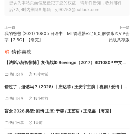
您认为本站页面信息侵犯了您的权益，请邮件告知，收到邮件
后72小时内删除!! 邮箱：yj90753@outlook.com
上一篇
下一篇
我的爸爸 (2021) 1080p 日语中
MT管理器v2_19_0_解锁永久VIP会
字【2.6G】【夸克】
员版共存版
猜你喜欢
【法影/动作/惊悚】复仇战姬 Revenge（2017）BD1080P 中文字
幕【夸克】
热门分享
13小时前
错过了，遗憾吗？ (2026) 丨庄达菲 / 王安宇主演丨喜剧 / 爱情丨中
国大陆电影丨又名: 失恋后也不必做的12件事【夸克】
热门分享
18小时前
盲盒 2026 类型: 剧情 主演: 于雯 / 王艺哲 / 王泓鑫 【夸克】
热门分享
1天前