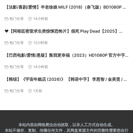
【法影/喜剧/爱情】半老徐娘 MILF (2018)（奈飞版）BD1080P 中
文字幕【夸克】
热门分享
14小时前
❤️【阿根廷密室求生类惊悚恐怖片】假死 Play Dead【2025】
BD1080P [中英字幕] [3.1G]【夸克】
热门分享
12小时前
【巴西电影/爱情/悬疑】叛我更幸福（2023）HD1080P 官方中字
1.7G【夸克】
热门分享
14小时前
【韩综】《宇宙年糕店 (2026)》 【韩语中字】 李恩智 / 金美贤 / 李
泳知 / 安宥真 真人秀 / 剧情 【夸克】
热门分享
1天前
本站内容由网络爬虫自动抓取，以非人工方式自动生成。
本站不储存、复制、传播任何文件，其网盘资源文件的完整性需要您自行