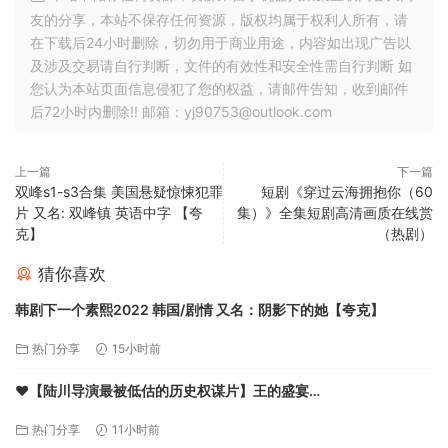
友的分享，本站不保存任何资源，版权均属于权利人所有，请
在下载后24小时删除，切勿用于商业用途，内容如出现广告以
及涉及交易请自行判断，文件的有效性和安全性需自行判断 如
您认为本站页面信息侵犯了您的权益，请邮件告知，收到邮件
后72小时内删除!! 邮箱：yj90753@outlook.com
上一篇
下一篇
双峰s1-s3合集 美国悬疑惊悚犯罪
短剧《穿过云海拥抱你（60
片 又名: 双峰镇 英语中字 【夸
集）》全集短剧高清画质在线赏
克】
（热剧）
猜你喜欢
韩剧下一个素熙2022 韩国/剧情 又名：阴影下的她【夸克】
热门分享
15小时前
❤️【陆川导演最被低估的历史权谋片】王的盛宴
TheLastSupper【2012】BD1080P [国语中字] [8.4G]【夸克】
热门分享
11小时前