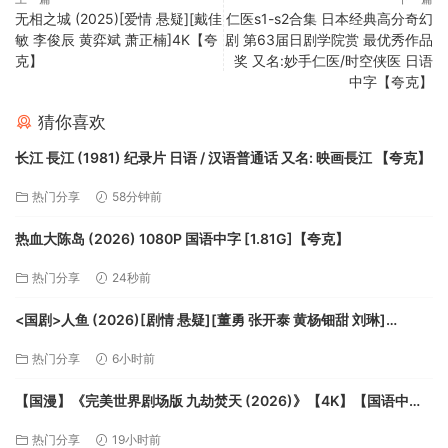
无相之城 (2025)[爱情 悬疑][戴佳
仁医s1-s2合集 日本经典高分奇幻
敏 李俊辰 黄弈斌 萧正楠]4K【夸
剧 第63届日剧学院赏 最优秀作品
克】
奖 又名:妙手仁医/时空侠医 日语
中字【夸克】
猜你喜欢
长江 長江 (1981) 纪录片 日语 / 汉语普通话 又名: 映画長江 【夸克】
热门分享
58分钟前
热血大陈岛 (2026) 1080P 国语中字 [1.81G]【夸克】
热门分享
24秒前
<国剧>人鱼 (2026)[剧情 悬疑][董勇 张开泰 黄杨钿甜 刘琳]
4K【夸克】
热门分享
6小时前
【国漫】《完美世界剧场版 九劫焚天 (2026)》【4K】【国语中
字】【5.4G】【夸克】
热门分享
19小时前