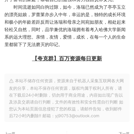
时间流逝如同白驹过隙，如今，洛瑞已然成为了亭亭玉立
的漂亮姑娘，罗蕾莱亦步入中年，幸运的是，独特的成长环境
和极小的年龄差距反而让洛瑞和母亲之间宛如朋友，相处起来
轻松又自然，同时，品学兼优的洛瑞拥有着考入哈佛大学新闻
系的远大理想。亲情，友情，爱情，成长，在每一个人的生命
里都留下了无法磨灭的印记。
【夸克群】百万资源每日更新
本站不储存任何资源，资源来自于机器人采集互联网各大网
友的分享，本站不保存任何资源，版权均属于权利人所有，请
在下载后24小时删除，切勿用于商业用途，内容如出现广告以
及涉及交易请自行判断，文件的有效性和安全性需自行判断 如
您认为本站页面信息侵犯了您的权益，请邮件告知，收到邮件
后72小时内删除!! 邮箱：yj90753@outlook.com
上一篇
下一篇