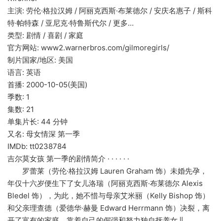
主演: 劳伦·格拉汉姆 / 阿丽克西斯·布莱德尔 / 安庆名惠子 / 斯科
特·帕特森 / 亚尼克·特鲁斯代尔 / 更多…
类型: 剧情 / 喜剧 / 家庭
官方网站: www2.warnerbros.com/gilmoregirls/
制片国家/地区: 美国
语言: 英语
首播: 2000-10-05(美国)
季数: 1
集数: 21
单集片长: 44 分钟
又名: 母女情深 第一季
IMDb: tt0238784
吉尔莫女孩 第一季的剧情简介 · · · · · ·
罗蕾莱（劳伦·格拉汉姆 Lauren Graham 饰）未婚先孕，
年仅十六岁便生下了女儿洛瑞（阿丽克西斯·布莱德尔 Alexis
Bledel 饰），为此，她不惜与母亲艾米丽（Kelly Bishop 饰）
和父亲理查德（爱德华·赫曼 Edward Herrmann 饰）决裂，离
开了富有的家庭，靠着自己的倔强和努力独自抚养女儿。