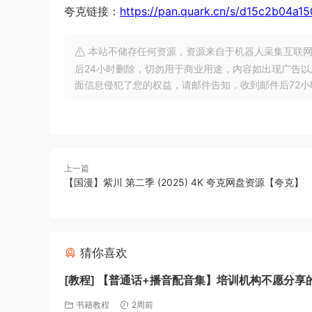
夸克链接：
https://pan.quark.cn/s/d15c2b04a15
本站不储存任何资源，资源来自于机器人采集互联网
后24小时删除，切勿用于商业用途，内容如出现广告
面信息侵犯了您的权益，请邮件告知，收到邮件后72小时内删除!
上一篇
【国漫】紫川 第二季 (2025) 4K 夸克网盘资源【夸克】
猜你喜欢
[教程] 【普通话+播音配音集】培训机构不愿分享
程！【夸克】
书籍教程
2周前