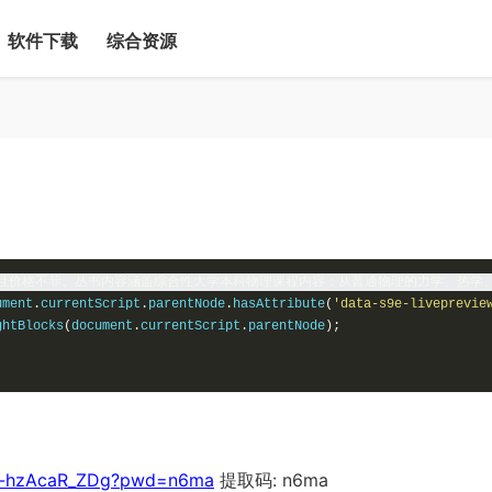
软件下载
综合资源
且价格不菲。丛书内容涵盖综合性大学本科物理课程内容：从普通物理的力学、热学、
ument
.
currentScript
.
parentNode
.
hasAttribute
(
'data-s9e-liveprevie
ghtBlocks
(
document
.
currentScript
.
parentNode
);
lK9-hzAcaR_ZDg?pwd=n6ma
提取码: n6ma