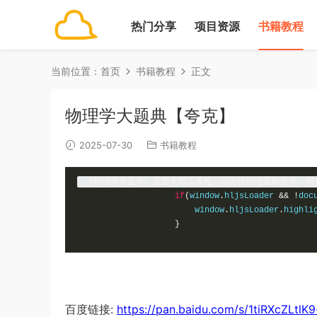
热门分享
项目资源
书籍教程
当前位置：
首页
书籍教程
正文
物理学大题典【夸克】
2025-07-30
书籍教程
《物理学大题典》是套大型工具性、综合性物理题解丛书，而
if
(
window
.
hljsLoader 
&&
!
doc
                        window
.
hljsLoader
.
highli
}
百度链接:
https://pan.baidu.com/s/1tiRXcZLt