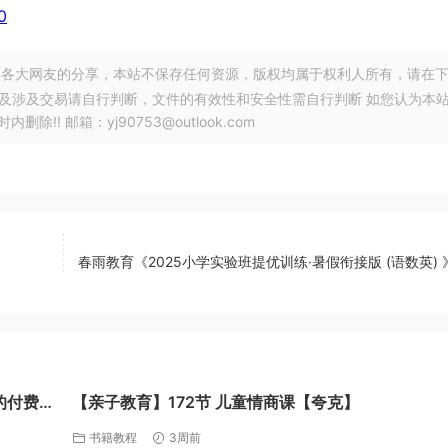
0
各大网友的分享，本站不保存任何资源，版权均属于权利人所有，请在
以及涉及交易请自行判断，文件的有效性和安全性需自行判断 如您认为本
! 邮箱：yj90753@outlook.com
春雨教育《2025小学实验班提优训练·暑假衔接版 (语数英)
的付费教
【亲子教育】172节 儿童情商课【夸克】
书籍教程
3周前