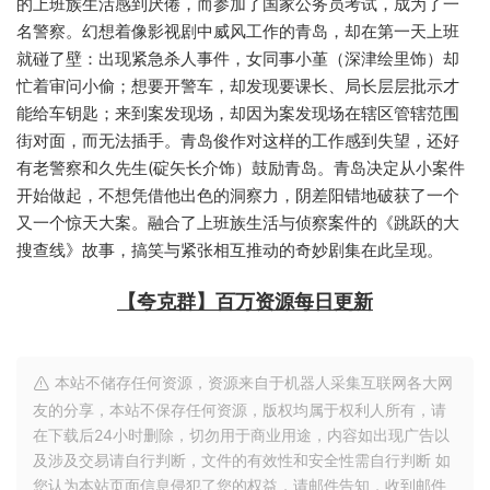
的上班族生活感到厌倦，而参加了国家公务员考试，成为了一
名警察。幻想着像影视剧中威风工作的青岛，却在第一天上班
就碰了壁：出现紧急杀人事件，女同事小堇（深津绘里饰）却
忙着审问小偷；想要开警车，却发现要课长、局长层层批示才
能给车钥匙；来到案发现场，却因为案发现场在辖区管辖范围
街对面，而无法插手。青岛俊作对这样的工作感到失望，还好
有老警察和久先生(碇矢长介饰）鼓励青岛。青岛决定从小案件
开始做起，不想凭借他出色的洞察力，阴差阳错地破获了一个
又一个惊天大案。融合了上班族生活与侦察案件的《跳跃的大
搜查线》故事，搞笑与紧张相互推动的奇妙剧集在此呈现。
【夸克群】百万资源每日更新
本站不储存任何资源，资源来自于机器人采集互联网各大网
友的分享，本站不保存任何资源，版权均属于权利人所有，请
在下载后24小时删除，切勿用于商业用途，内容如出现广告以
及涉及交易请自行判断，文件的有效性和安全性需自行判断 如
您认为本站页面信息侵犯了您的权益，请邮件告知，收到邮件