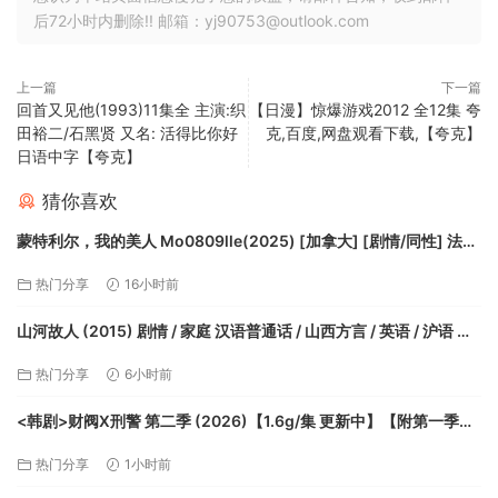
后72小时内删除!! 邮箱：yj90753@outlook.com
上一篇
下一篇
回首又见他(1993)11集全 主演:织
【日漫】惊爆游戏2012 全12集 夸
田裕二/石黑贤 又名: 活得比你好
克,百度,网盘观看下载,【夸克】
日语中字【夸克】
猜你喜欢
蒙特利尔，我的美人 Mo0809lle(2025) [加拿大] [剧情/同性] 法
语/汉语普通话7.6分【夸克】
热门分享
16小时前
山河故人 (2015) 剧情 / 家庭 汉语普通话 / 山西方言 / 英语 / 沪语 又
名: 山河恋人【夸克】
热门分享
6小时前
<韩剧>财阀X刑警 第二季 (2026)【1.6g/集 更新中】【附第一季】
【夸克网盘】【夸克】
热门分享
1小时前