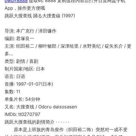
pwd=8888
提取码: 8888 复制这段内容后打开百度网盘手机
App，操作更方便哦
跳跃大搜查线 踊る大捜査線 (1997)
导演: 本广克行 / 泽田镰作
编剧: 君塚良一
主演: 织田裕二 / 柳叶敏郎 / 深津绘里 / 水野美纪 / 碇矢长介 / 更
多…
类型: 剧情 / 喜剧
制片国家/地区: 日本
语言: 日语
首播: 1997-01-07(日本)
集数: 11
单集片长: 54分钟
又名: 大搜查线 / Odoru daisosasen
IMDb: tt0270797
跳跃大搜查线的剧情简介 · · · · · ·
原本是上班族的青岛俊作（织田裕二饰）突然对一成不变