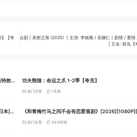
1G】【夸
台剧 | 亲密之海 (2025) 丨主演: 李铭顺 / 吴慷仁丨剧情 / 爱情 
| 又名: 群岛
中英特效字
功夫熊猫：命运之爪 1-2季【夸克】
热门分享
1天前
日本]
《和青梅竹马之间不会有恋爱喜剧》[2026][1080P]
1.4GB共12集][中文字幕][16.2GB]【夸克】
热门分享
24小时前