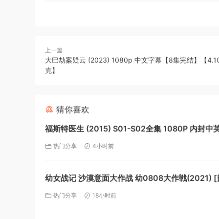
上一篇
大巴劫案疑云 (2023) 1080p 中文字幕【8集完结】【4.
克】
猜你喜欢
福斯特医生 (2015) S01-S02全集 1080P 内封
幕 已削刮【夸克】
热门分享
4小时前
幼女战记 沙漠意面大作战 幼0808大作戦(2021) [
[喜剧/动画/短片/战争] 日语分【夸克】
热门分享
18小时前