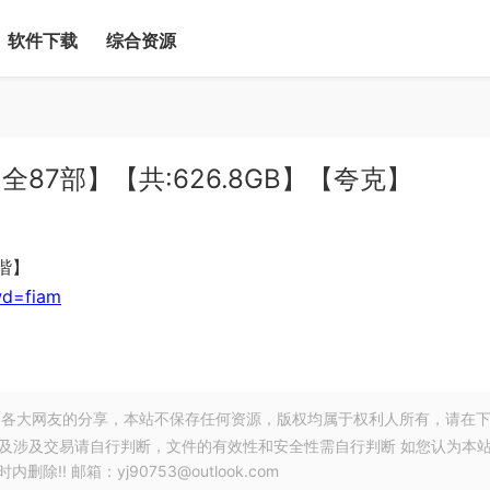
软件下载
综合资源
集【全87部】【共:626.8GB】【夸克】
和谐】
wd=fiam
各大网友的分享，本站不保存任何资源，版权均属于权利人所有，请在
以及涉及交易请自行判断，文件的有效性和安全性需自行判断 如您认为本
! 邮箱：yj90753@outlook.com