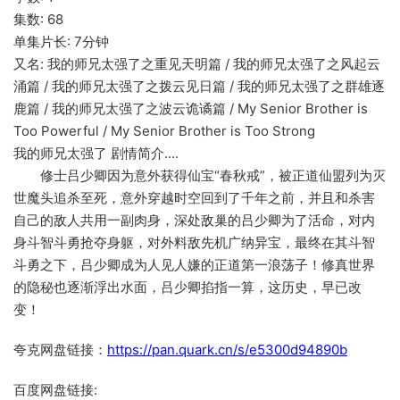
集数: 68
单集片长: 7分钟
又名: 我的师兄太强了之重见天明篇 / 我的师兄太强了之风起云
涌篇 / 我的师兄太强了之拨云见日篇 / 我的师兄太强了之群雄逐
鹿篇 / 我的师兄太强了之波云诡谲篇 / My Senior Brother is
Too Powerful / My Senior Brother is Too Strong
我的师兄太强了 剧情简介….
修士吕少卿因为意外获得仙宝“春秋戒”，被正道仙盟列为灭
世魔头追杀至死，意外穿越时空回到了千年之前，并且和杀害
自己的敌人共用一副肉身，深处敌巢的吕少卿为了活命，对内
身斗智斗勇抢夺身躯，对外料敌先机广纳异宝，最终在其斗智
斗勇之下，吕少卿成为人见人嫌的正道第一浪荡子！修真世界
的隐秘也逐渐浮出水面，吕少卿掐指一算，这历史，早已改
变！
夸克网盘链接：
https://pan.quark.cn/s/e5300d94890b
百度网盘链接: