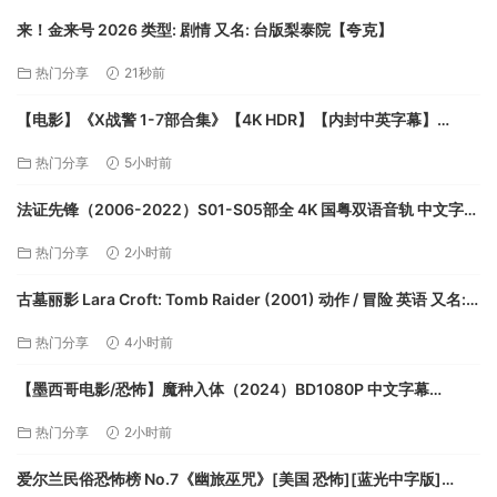
来！金来号 2026 类型: 剧情 又名: 台版梨泰院【夸克】
热门分享
21秒前
【电影】《X战警 1-7部合集》【4K HDR】【内封中英字幕】
【228G】【夸克】
热门分享
5小时前
法证先锋（2006-2022）S01-S05部全 4K 国粤双语音轨 中文字幕
【夸克】
热门分享
2小时前
古墓丽影 Lara Croft: Tomb Raider (2001) 动作 / 冒险 英语 又名:
盗墓者罗拉(港) / 古墓奇兵(台)【夸克】
热门分享
4小时前
【墨西哥电影/恐怖】魔种入体（2024）BD1080P 中文字幕
4.9G【夸克】
热门分享
2小时前
爱尔兰民俗恐怖榜 No.7《幽旅巫咒》[美国 恐怖][蓝光中字版]