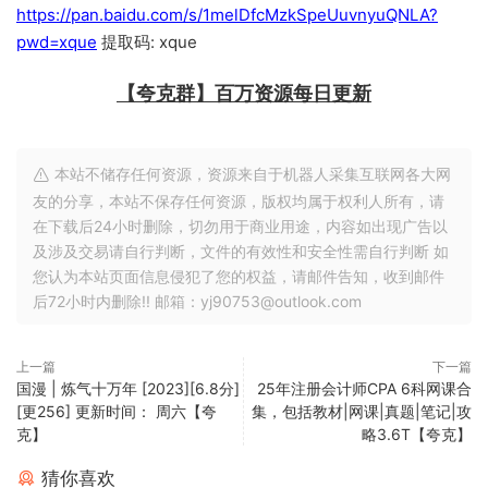
https://pan.baidu.com/s/1melDfcMzkSpeUuvnyuQNLA?
pwd=xque
提取码: xque
【夸克群】百万资源每日更新
本站不储存任何资源，资源来自于机器人采集互联网各大网
友的分享，本站不保存任何资源，版权均属于权利人所有，请
在下载后24小时删除，切勿用于商业用途，内容如出现广告以
及涉及交易请自行判断，文件的有效性和安全性需自行判断 如
您认为本站页面信息侵犯了您的权益，请邮件告知，收到邮件
后72小时内删除!! 邮箱：yj90753@outlook.com
上一篇
下一篇
国漫 | 炼气十万年 [2023][6.8分]
25年注册会计师CPA 6科网课合
[更256] 更新时间： 周六【夸
集，包括教材|网课|真题|笔记|攻
克】
略3.6T【夸克】
猜你喜欢