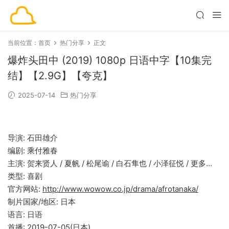
当前位置：
首页
热门分享
正文
爆炸头田中 (2019) 1080p 日语中字【10集完
结】【2.9G】【夸克】
2025-07-14
热门分享
导演: 石田雄介
编剧: 乘付雅春
主演: 贺来贤人 / 夏帆 / 松尾谕 / 白石隼也 / 小泽征悦 / 更多…
类型: 喜剧
官方网站:
http://www.wowow.co.jp/drama/afrotanaka/
制片国家/地区: 日本
语言: 日语
首播: 2019-07-05(日本)