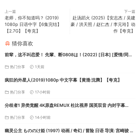
上一篇
下一篇
老师，你不知道吗？ (2019)
赴汤蹈火 (2025)【安志杰 / 吴建
1080p 日语中字【6集完结】
豪 / 洪天照 / 赵仁杰 / 李元玲】动
【2.7G】【夸克】
作【夸克】
猜你喜欢
前辈，这不叫恋爱！ 先輩、断0808は！(2022) [日本] [爱情/同性]
日语6.2分【夸克】
热门分享
1天前
疯狂的外星人(2019)1080p 中文字幕【黄渤 沈腾】【夸克】
热门分享
17小时前
分歧者1 异类觉醒 4K原盘REMUX 杜比视界 国英双音 内封字幕
93G【夸克】
热门分享
14小时前
幽灵公主 もののけ姫 (1997) 动画 / 奇幻 / 冒险 日语 导演: 宫崎骏 又
名: 魔法公主 / 幽灵少女 / 物之怪姬 【夸克】