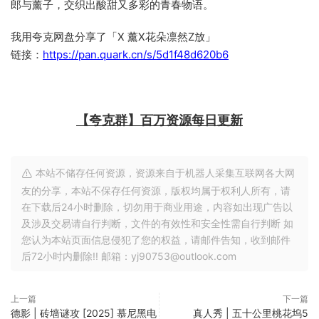
郎与薰子，交织出酸甜又多彩的青春物语。
我用夸克网盘分享了「X 薰X花朵凛然Z放」
链接：
https://pan.quark.cn/s/5d1f48d620b6
【夸克群】百万资源每日更新
本站不储存任何资源，资源来自于机器人采集互联网各大网
友的分享，本站不保存任何资源，版权均属于权利人所有，请
在下载后24小时删除，切勿用于商业用途，内容如出现广告以
及涉及交易请自行判断，文件的有效性和安全性需自行判断 如
您认为本站页面信息侵犯了您的权益，请邮件告知，收到邮件
后72小时内删除!! 邮箱：yj90753@outlook.com
上一篇
下一篇
德影 | 砖墙谜攻 [2025] 慕尼黑电
真人秀 | 五十公里桃花坞5