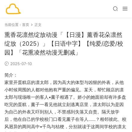
当前位置：
首页
正文
熏香花凛然绽放动漫「【日漫】薰香花朵凛然
绽放（2025）」【日语中字】【纯爱/恋爱/校
园】「花熏凌然动漫无删减」
2025-07-10
简介：
家里开蛋糕店的凛太郎，因为高大的体型与凶狠的外表，从他
小时候周围的人都对他抱有严重的偏见。某天，帮忙顾店的凛
太郎与现场唯一的客人•薰子相遇了。娇小的她面前却有许多盘
吃完的蛋糕，薰子一看见他就立刻逃离店里，凛太郎以为是因
为自己的外表又吓到别人，不禁感到失落又自责。隔天放学
后，他在自己的学校校门口看见薰子在等人……？相邻彼此、校
风迥异的两间高中•千鸟与桔梗，分别就读于这两间学校的凛太