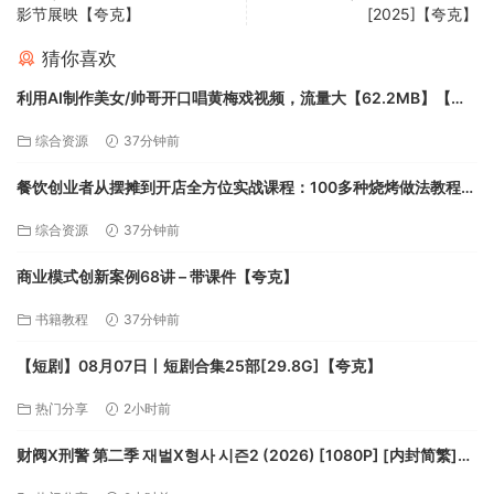
影节展映【夸克】
[2025]【夸克】
猜你喜欢
利用AI制作美女/帅哥开口唱黄梅戏视频，流量大【62.2MB】【夸
克】
综合资源
37分钟前
餐饮创业者从摆摊到开店全方位实战课程：100多种烧烤做法教程
【51.9GB】【夸克】
综合资源
37分钟前
商业模式创新案例68讲 – 带课件【夸克】
书籍教程
37分钟前
【短剧】08月07日丨短剧合集25部[29.8G]【夸克】
热门分享
2小时前
财阀X刑警 第二季 재벌X형사 시즌2 (2026) [1080P] [内封简繁]
【夸克】