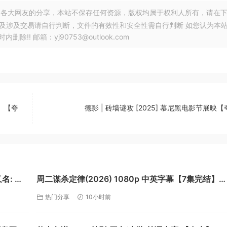
各大网友的分享，本站不保存任何资源，版权均属于权利人所有，请在
以及涉及交易请自行判断，文件的有效性和安全性需自行判断 如您认为本
! 邮箱：yj90753@outlook.com
G】【夸
德影 | 砖墙谜攻 [2025] 慕尼黑电影节展映
又名: 记
周二谋杀定律(2026) 1080p 中英字幕【7集完结】
【9.2G】【夸克】
热门分享
10小时前