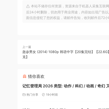
本站不储存任何资源，资源来自于机器人采集互联网
后24小时删除，切勿用于商业用途，内容如出现广告
面信息侵犯了您的权益，请邮件告知，收到邮件后72小时内删除!
上一篇
急诊男女 (2014) 1080p 韩语中字【20集完结】【22.6
克】
猜你喜欢
记忆管理局 2026 类型: 动作 / 科幻 / 动画 / 奇幻 
忆管理局 动画剧集 【夸克】
热门分享
19小时前