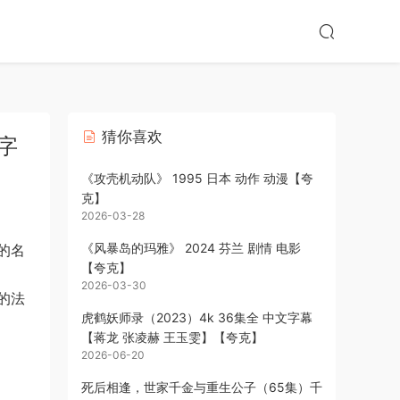
猜你喜欢
中字
《攻壳机动队》 1995 日本 动作 动漫【夸
克】
2026-03-28
《风暴岛的玛雅》 2024 芬兰 剧情 电影
的名
【夸克】
2026-03-30
的法
虎鹤妖师录（2023）4k 36集全 中文字幕
【蒋龙 张凌赫 王玉雯】【夸克】
2026-06-20
死后相逢，世家千金与重生公子（65集）千