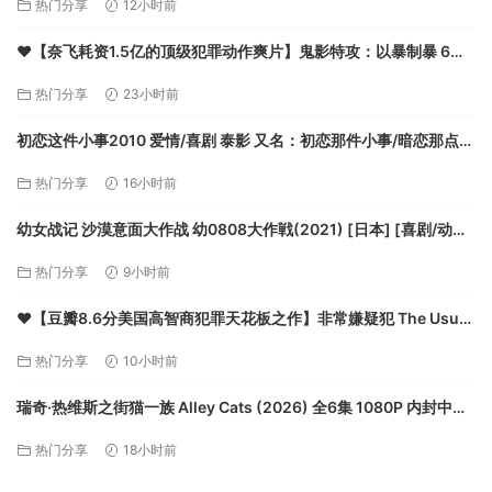
热门分享
12小时前
❤️【奈飞耗资1.5亿的顶级犯罪动作爽片】鬼影特攻：以暴制暴 6
Underground【2019】BD1080P [中英字幕] [7..3G]【夸克】
热门分享
23小时前
初恋这件小事2010 爱情/喜剧 泰影 又名：初恋那件小事/暗恋那点小
事/叫做爱的小事 【夸克】
热门分享
16小时前
幼女战记 沙漠意面大作战 幼0808大作戦(2021) [日本] [喜剧/动画/
短片/战争] 日语分【夸克】
热门分享
9小时前
❤️【豆瓣8.6分美国高智商犯罪天花板之作】非常嫌疑犯 The Usual
Suspects【1995】BD1080P [中文字幕] [6.3G]【夸克】
热门分享
10小时前
瑞奇·热维斯之街猫一族 Alley Cats (2026) 全6集 1080P 内封中字
【夸克】
热门分享
18小时前