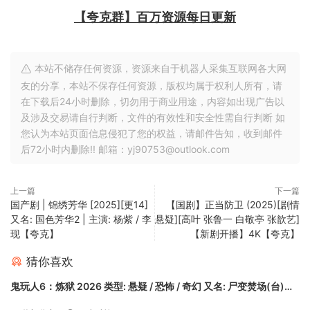
【夸克群】百万资源每日更新
本站不储存任何资源，资源来自于机器人采集互联网各大网
友的分享，本站不保存任何资源，版权均属于权利人所有，请
在下载后24小时删除，切勿用于商业用途，内容如出现广告以
及涉及交易请自行判断，文件的有效性和安全性需自行判断 如
您认为本站页面信息侵犯了您的权益，请邮件告知，收到邮件
后72小时内删除!! 邮箱：yj90753@outlook.com
上一篇
下一篇
国产剧 | 锦绣芳华 [2025][更14]
【国剧】正当防卫 (2025)[剧情
又名: 国色芳华2 | 主演: 杨紫 / 李
悬疑][高叶 张鲁一 白敬亭 张歆艺]
现【夸克】
【新剧开播】4K【夸克】
猜你喜欢
鬼玩人6：炼狱 2026 类型: 悬疑 / 恐怖 / 奇幻 又名: 尸变焚场(台)
【夸克】