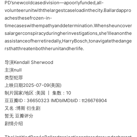
PD’snewcoldcasedivision—apoorlyfunded,all-
volunteerunitwiththelargestcaseloadinthecity.Ballardappro
achesthesefrozen-in-
timecaseswithempathyanddetermination.Whensheuncover
salargerconspiracyduringherinvestigations,she’llleanonthe
assistanceofherretiredally,HarryBosch,tonavigatethedange
rsthatthreatenbothherunitandherlife.
导演Kendall Sherwood
主演null
类型犯罪
上映日期2025-07-09(美国)
制片国家/地区 :美国 丨 集数：10
豆豆瓣ID : 36650323 IMDbIMDbID : tt26676904
又名 :博斯 衍生剧
暂无 豆瓣评分
剧情介绍