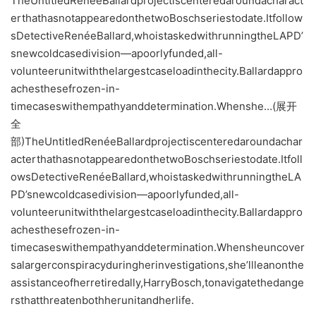
TheUntitledRenéeBallardprojectiscenteredaroundacharact
erthathasnotappearedonthetwoBoschseriestodate.Itfollow
sDetectiveRenéeBallard,whoistaskedwithrunningtheLAPD’
snewcoldcasedivision—apoorlyfunded,all-
volunteerunitwiththelargestcaseloadinthecity.Ballardappro
achesthesefrozen-in-
timecaseswithempathyanddetermination.Whenshe…(展开
全
部)TheUntitledRenéeBallardprojectiscenteredaroundachar
acterthathasnotappearedonthetwoBoschseriestodate.Itfoll
owsDetectiveRenéeBallard,whoistaskedwithrunningtheLA
PD’snewcoldcasedivision—apoorlyfunded,all-
volunteerunitwiththelargestcaseloadinthecity.Ballardappro
achesthesefrozen-in-
timecaseswithempathyanddetermination.Whensheuncover
salargerconspiracyduringherinvestigations,she’llleanonthe
assistanceofherretiredally,HarryBosch,tonavigatethedange
rsthatthreatenbothherunitandherlife.