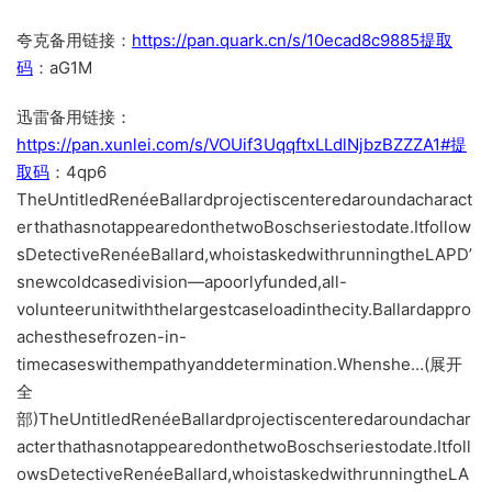
夸克备用链接：
https://pan.quark.cn/s/10ecad8c9885提取
码
：aG1M
迅雷备用链接：
https://pan.xunlei.com/s/VOUif3UqqftxLLdlNjbzBZZZA1#提
取码
：4qp6
TheUntitledRenéeBallardprojectiscenteredaroundacharact
erthathasnotappearedonthetwoBoschseriestodate.Itfollow
sDetectiveRenéeBallard,whoistaskedwithrunningtheLAPD’
snewcoldcasedivision—apoorlyfunded,all-
volunteerunitwiththelargestcaseloadinthecity.Ballardappro
achesthesefrozen-in-
timecaseswithempathyanddetermination.Whenshe…(展开
全
部)TheUntitledRenéeBallardprojectiscenteredaroundachar
acterthathasnotappearedonthetwoBoschseriestodate.Itfoll
owsDetectiveRenéeBallard,whoistaskedwithrunningtheLA