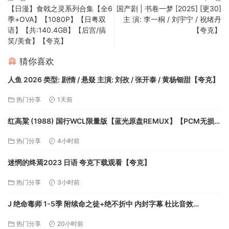
【日漫】食戟之灵系列合集【全6
国产剧 | 书卷一梦 [2025] [更30]
季+OVA】【1080P】【日粤双
主 演: 李一桐 / 刘宇宁 / 祝绪丹
语】【共:140.4GB】【后宫/搞
【夸克】
笑/美食】【夸克】
猜你喜欢
人鱼 2026 类型: 剧情 / 悬疑 主演: 刘孜 / 张开泰 / 黄杨钿甜【夸克】
热门分享
1天前
红高粱 (1988) 国行WCL限量版【蓝光原盘REMUX】【PCM无损原
生国语】 内封简繁字幕[22.8G]【夸克】
热门分享
4小时前
迷惘的终焉2023 日语 夸克下载观看【夸克】
热门分享
3小时前
J 绝命毒师 1-5季 附续命之徒+绝不折中 内封字幕 杜比音效
4K+1080P00806【夸克】
热门分享
20小时前