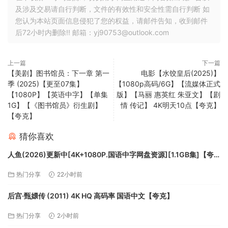
及涉及交易请自行判断，文件的有效性和安全性需自行判断 如
您认为本站页面信息侵犯了您的权益，请邮件告知，收到邮件
后72小时内删除!! 邮箱：yj90753@outlook.com
上一篇
下一篇
【美剧】图书馆员：下一章 第一
电影【水饺皇后(2025)】
季 (2025)【更至07集】
【1080p高码/6G】【流媒体正式
【1080P】【英语中字】【单集
版】【马丽 惠英红 朱亚文】【剧
1G】【《图书馆员》衍生剧】
情 传记】 4K明天10点【夸克】
【夸克】
猜你喜欢
人鱼(2026)更新中[4K+1080P.国语中字网盘资源][1.1GB集]【夸
克】
热门分享
22小时前
后宫·甄嬛传 (2011) 4K HQ 高码率 国语中文【夸克】
热门分享
2小时前