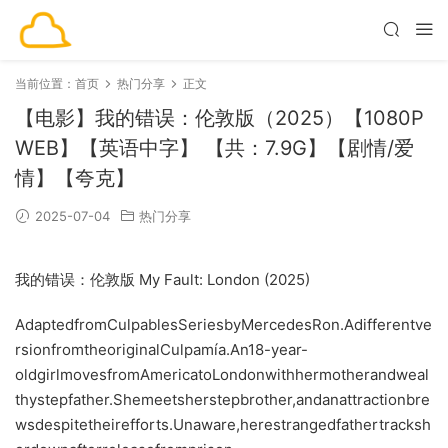
当前位置：
首页
热门分享
正文
【电影】我的错误：伦敦版（2025）【1080P
WEB】【英语中字】 【共：7.9G】【剧情/爱
情】【夸克】
2025-07-04
热门分享
我的错误：伦敦版 My Fault: London (2025)
AdaptedfromCulpablesSeriesbyMercedesRon.Adifferentve
rsionfromtheoriginalCulpamía.An18-year-
oldgirlmovesfromAmericatoLondonwithhermotherandweal
thystepfather.Shemeetsherstepbrother,andanattractionbre
wsdespitetheirefforts.Unaware,herestrangedfathertracksh