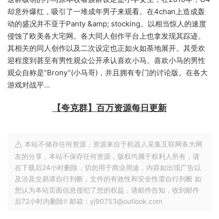
却意外爆红，吸引了一堆成年男子来观看。在4chan上造成轰
动的盛况并不亚于Panty &amp; stocking。以相当惊人的速度
侵蚀了欧美各大宅网。各大同人创作平台上也拿发现其踪迹。
其相关的同人创作以及二次设定也正如火如荼地展开。其受欢
迎程度到甚至有男性观众公开承认喜欢小马。喜欢小马的男性
观众自称是”Brony”(小马哥)，并且拥有专门的讨论版。在各大
游戏对战平…
【夸克群】百万资源每日更新
本站不储存任何资源，资源来自于机器人采集互联网各大网
友的分享，本站不保存任何资源，版权均属于权利人所有，请
在下载后24小时删除，切勿用于商业用途，内容如出现广告以
及涉及交易请自行判断，文件的有效性和安全性需自行判断 如
您认为本站页面信息侵犯了您的权益，请邮件告知，收到邮件
后72小时内删除!! 邮箱：yj90753@outlook.com