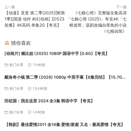
上一篇
下一篇
【动漫】灵笼 第二季[2025][附第
《七根心简》完整版全集高清
1季][国漫 动作 科幻动画]【0523
「七根心简 (2025)」夸克4K「七
首播】4K高码 单集2G【夸克】
根迷简」该剧改编自尾鱼的小说
《七根凶简》
猜你喜欢
[动画片] 燃比娃 (2025) 1080P 国语中字 [0.6G]【夸克】
热门分享
7小时前
戴洛奇小镇 第二季 (2026) 1080p 中英字幕【6集完结】【15.7G】
【夸克】
热门分享
13小时前
田柾国：我在这里 2024 全3集 韩语中字 【夸克】
热门分享
1小时前
【韩剧】最佳爱情2011 全16集 爱情/家庭 又名：最高爱情【夸克】