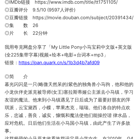
◎IMDb链接 https://www.imdb.com/title/tt1751105/
◎豆瓣评分 9.5/10 (9597人评价)
◎豆瓣链接 https://movie.douban.com/subject/20391434/
◎集 数 26
◎片 长 22分钟
我用夸克网盘分享了「My Little Pony小马宝莉中文版+英文版
(全225集带字幕)视频+绘本+电影+台词本+mp3」
链接：
https://pan.quark.cn/s/1b3d4b7afd09
◎简 介
暮光闪闪是一只(略微天然呆的)紫色的独角兽小马驹，他和他的
小龙伙伴史派克被导师(女王)塞拉斯蒂娅公主派去小马镇，学习
友谊的魔法。他来到小马镇遇见了日后成为了最要好朋友的萍
琪派，云宝黛西，小蝶，苹果杰克，瑞瑞。他们各自的特点欢
乐，忠诚，善良，诚实，慷慨和魔法使他们能操控谐 律水晶，
应对危机。日后他们生活在小马国小马镇，由此产生了许多故
事。
这群极萌的小马原本收看族群设定是小学女生，在2010年，G4