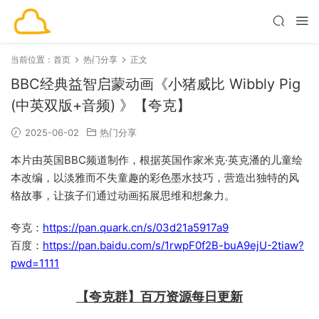
当前位置：
首页
热门分享
正文
BBC经典益智启蒙动画《小猪威比 Wibbly Pig
(中英双版+音频) 》【夸克】
2025-06-02
热门分享
本片由英国BBC频道制作，根据英国作家米克·英克潘的儿童绘
本改编，以淡雅而不失童趣的彩色墨水技巧，营造出独特的风
格故事，让孩子们通过动画拓展思维和想象力。
夸克：
https://pan.quark.cn/s/03d21a5917a9
百度：
https://pan.baidu.com/s/1rwpF0f2B-buA9ejU-2tiaw?
pwd=1111
【夸克群】百万资源每日更新