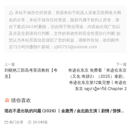
本站不储存任何资源，资源来自于机器人采集互联网各大网
友的分享，本站不保存任何资源，版权均属于权利人所有，请
在下载后24小时删除，切勿用于商业用途，内容如出现广告以
及涉及交易请自行判断，文件的有效性和安全性需自行判断 如
您认为本站页面信息侵犯了您的权益，请邮件告知，收到邮件
后72小时内删除!! 邮箱：yj90753@outlook.com
上一篇
下一篇
刘晓艳三部高考英语教程【夸
奇迹在东京 免费看「奇迹在东京
克】
（又名:奇跡2）（2025）泰剧」
奇迹在东京第12集完整丨奇迹在
东京 ฤดูปาฏิหาริย์ Chapter 2
猜你喜欢
现在不是出轨的问题 (2026) 丨金惠秀 / 金志勋主演丨剧情 / 惊悚丨
韩剧丨又名: 现在不是外遇的问题(台)【夸克】
热门分享
20小时前