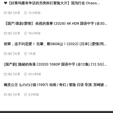
❤️【好莱坞最有争议的另类科幻冒险大片】混沌行走 Chaos
Walking【2021】4K/2160P [中文字幕] [18G]【夸克】
热门分享
12小时前
【国产/喜剧/爱情】 依然的喜事 (2026) 4K HDR 国语中字 (全30
集) [57.1G]【夸克】
热门分享
16小时前
前辈，这不叫恋爱！ 先輩、断0808は！(2022) [日本] [爱情/同性]
日语6.2分【夸克】
热门分享
1天前
[国产剧] 隐秘的角落 (2020) 1080P 国语中字 (全12集) [12.5G]
【夸克】
热门分享
20小时前
幽灵公主 もののけ姫 (1997) 动画 / 奇幻 / 冒险 日语 导演: 宫崎骏 又
名: 魔法公主 / 幽灵少女 / 物之怪姬 【夸克】
热门分享
2小时前