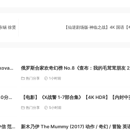
东锡 徐贤
【仙逆剧场版·神临之战】4K 国语【
ikova主
俄罗斯合家欢奇幻榜 No.8《查布：我的毛茸茸朋友 2
克】
耳猴 2》[冒险 喜剧][流媒体正式版][自压俄语中字][20
热门分享
1小时前
【夸克】
.0分
【电影】《X战警 1-7部合集》【4K HDR】【内封中
幕】【228G】【夸克】
热门分享
5小时前
中信 范
新木乃伊 The Mummy (2017) 动作 / 奇幻 / 冒险 英语 / 古