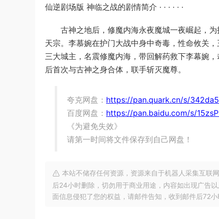
仙逆剧场版 神临之战的剧情简介 · · · · · ·
古神之地后，修魔内海永夜魔城一夜崛起，为拓
天宗。李慕婉在护门大战中身中奇毒，性命攸关，
三大城主，名震修魔内海，带回解药救下李幕婉，
后首次与古神之身合体，联手斩灭魔尊。
夸克网盘：
https://pan.quark.cn/s/342da
百度网盘：
https://pan.baidu.com/s/15
《为避免失效》
请第一时间将文件保存到自己网盘！
本站不储存任何资源，资源来自于机器人采集互联网
后24小时删除，切勿用于商业用途，内容如出现广告
面信息侵犯了您的权益，请邮件告知，收到邮件后72小时内删除!