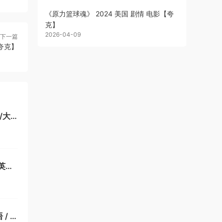
《原力篮球魂》 2024 美国 剧情 电影【夸
克】
2026-04-09
下一篇
夸克】
/大
26]
英字