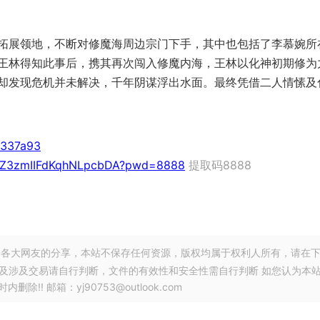
展领地，不断对修魔海周边宗门下手，其中也包括了李慕婉所
王林得知此事后，携其再次闯入修魔内海，王林以化神初期修为
却发现危机并未解决，千年阴谋浮出水面。最终凭借二人情愫及
5337a93
zsPZ3zmIIFdKqhNLpcbDA?pwd=8888
提取码8888
各大网友的分享，本站不保存任何资源，版权均属于权利人所有，请在
以及涉及交易请自行判断，文件的有效性和安全性需自行判断 如您认为本
! 邮箱：yj90753@outlook.com