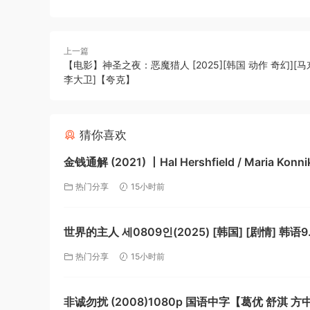
上一篇
【电影】神圣之夜：恶魔猎人 [2025][韩国 动作 奇幻][马
李大卫]【夸克】
猜你喜欢
金钱通解 (2021) 丨Hal Hershfield / Maria Konn
演丨纪录片丨美剧丨全5集丨又名: 金钱解密【夸
热门分享
15小时前
世界的主人 세0809인(2025) [韩国] [剧情] 韩语9
【夸克】
热门分享
15小时前
非诚勿扰 (2008)1080p 国语中字【葛优 舒淇 方