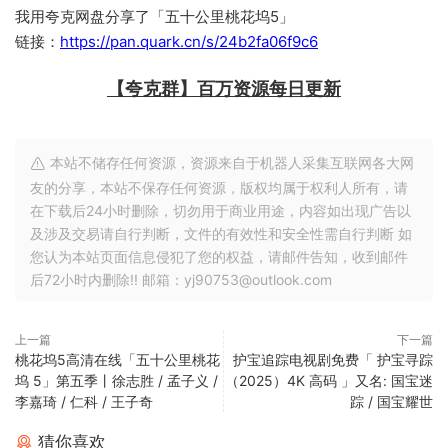
我用夸克网盘分享了「五十公里桃花坞5」
链接：
https://pan.quark.cn/s/24b2fa06f9c6
【夸克群】百万资源每日更新
本站不储存任何资源，资源来自于机器人采集互联网各大网
友的分享，本站不保存任何资源，版权均属于权利人所有，请
在下载后24小时删除，切勿用于商业用途，内容如出现广告以
及涉及交易请自行判断，文件的有效性和安全性需自行判断 如
您认为本站页面信息侵犯了您的权益，请邮件告知，收到邮件
后72小时内删除!! 邮箱：yj90753@outlook.com
上一篇
下一篇
桃花坞5高清在线「五十公里桃花
护宝追踪电视剧免费「 护宝寻踪
坞 5」第五季丨徐志胜 / 孟子义 /
（2025）4K 高码 」又名: 国宝迷
李嘉琦 / 仁科 / 王子奇
踪 / 国宝耀世
猜你喜欢