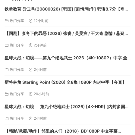
铁拳教育 참교육(20806026) [韩国] [剧情/动作] 韩语8.7分【夸
克】
热门分享
12小时前
【国剧】凛冬下的罪恶 (2026) 张睿 / 吴昊宸 / 王大奇 剧情 / 悬疑
【夸克】
热门分享
2分钟前
星球大战：幻境——第九个绝地武士.2026（4K+1080P）中字.全8
集.美漫.附S01-S03【总36.9g】【夸克】
热门分享
2小时前
斯特林角 Sterling Point (2026) 全8集 1080P 内封中字【夸克】
热门分享
20小时前
星球大战：幻境 — 第九个绝地武士 (2026) [4K-HDR] [内封多国字
幕] [全8集]【夸克】
热门分享
2小时前
【韩影/悬疑/动作】邻里的人们（2018）BD1080P 中文字幕