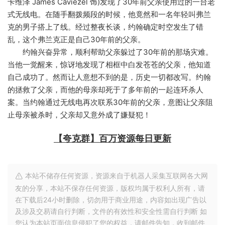
卡维泽 James Caviezel 饰)发现了30年前父亲使用过的一台老
式无线电。在随手翻拨频段的时候，他竟然和一名年轻叫弗兰
克的男子搭上了线。经过整夜长谈，约翰确定时空发生了错
乱，这个弗兰克正是自己30年前的父亲。
约翰兴奋异常，顺利帮助父亲躲过了30年前的那场灾难。
当他一觉醒来，惊讶地发现了相框中白发苍苍的父亲，他知道
自己成功了。然而让人意想不到的是，历史一切都改写。约翰
的拯救了父亲，而他的母亲却死于了多年前的一起连环杀人
案。当约翰通过无线电再次联系30年前的父亲，意图让父亲阻
止母亲被杀时，父亲却又意外成了嫌疑犯！
【夸克群】百万资源每日更新
本站不储存任何资源，资源来自于机器人采集互联网各大网
友的分享，本站不保存任何资源，版权均属于权利人所有，请
在下载后24小时删除，切勿用于商业用途，内容如出现广告以
及涉及交易请自行判断，文件的有效性和安全性需自行判断 如
您认为本站页面信息侵犯了您的权益，请邮件告知，收到邮件