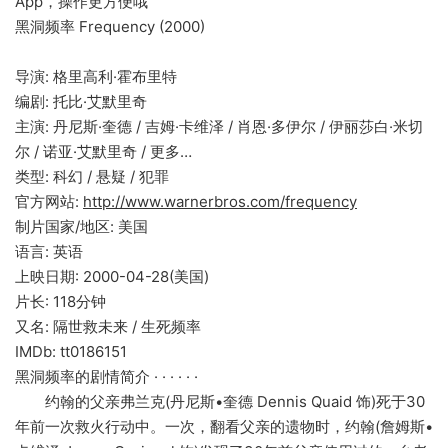
App，操作更方便哦
黑洞频率 Frequency (2000)
导演: 格里高利·霍布里特
编剧: 托比·艾默里奇
主演: 丹尼斯·奎德 / 吉姆·卡维泽 / 肖恩·多伊尔 / 伊丽莎白·米切
尔 / 诺亚·艾默里奇 / 更多…
类型: 科幻 / 悬疑 / 犯罪
官方网站:
http://www.warnerbros.com/frequency
制片国家/地区: 美国
语言: 英语
上映日期: 2000-04-28(美国)
片长: 118分钟
又名: 隔世救未来 / 生死频率
IMDb: tt0186151
黑洞频率的剧情简介 · · · · · ·
约翰的父亲弗兰克(丹尼斯•奎德 Dennis Quaid 饰)死于30
年前一次救火行动中。一次，翻看父亲的遗物时，约翰(詹姆斯•