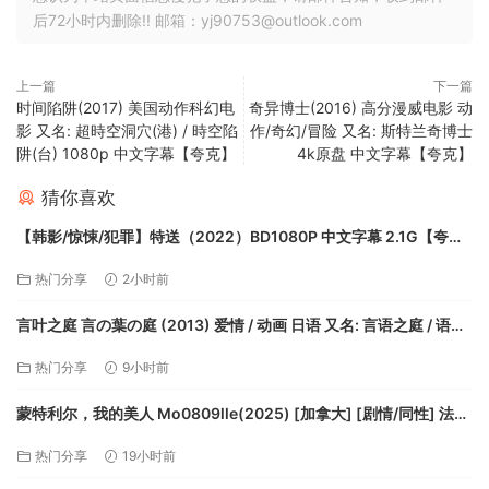
后72小时内删除!! 邮箱：yj90753@outlook.com
上一篇
下一篇
时间陷阱(2017) 美国动作科幻电
奇异博士(2016) 高分漫威电影 动
影 又名: 超時空洞穴(港) / 時空陷
作/奇幻/冒险 又名: 斯特兰奇博士
阱(台) 1080p 中文字幕【夸克】
4k原盘 中文字幕【夸克】
猜你喜欢
【韩影/惊悚/犯罪】特送（2022）BD1080P 中文字幕 2.1G【夸
克】
热门分享
2小时前
言叶之庭 言の葉の庭 (2013) 爱情 / 动画 日语 又名: 言语之庭 / 语言
之庭【夸克】
热门分享
9小时前
蒙特利尔，我的美人 Mo0809lle(2025) [加拿大] [剧情/同性] 法
语/汉语普通话7.6分【夸克】
热门分享
19小时前