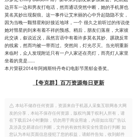
边开车一边和男友打电话，然而通话突然中断，她的手机屏也
莫名其妙出现裂痕。这一事件让艾米丽的心中升起隐隐不安，
因为当晚一颗彗星刚好接近地球，一个 很久之前听过的传说使
她对彗星的到来有着不祥的预感。稍后，朋友们落座，大家彼
此交谈，叙说近况，虽然言语中有着许多莫名其妙、蹊跷反常
的线索，然而均被一带而过。突然间，灯光尽灭。当光明重新
来临时，众人发现附近只有一户人家还在亮灯，而亮灯人家里
坐着的竟是……
本片荣获2014年阿姆斯特丹奇幻电影节黑郁金香奖。
【夸克群】百万资源每日更新
本站不储存任何资源，资源来自于机器人采集互联网各大网
友的分享，本站不保存任何资源，版权均属于权利人所有，请
在下载后24小时删除，切勿用于商业用途，内容如出现广告以
及涉及交易请自行判断，文件的有效性和安全性需自行判断 如
您认为本站页面信息侵犯了您的权益，请邮件告知，收到邮件