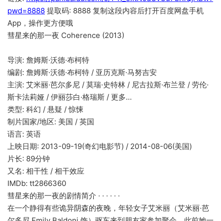
pwd=8888
提取码: 8888 复制这段内容后打开百度网盘手机
App，操作更方便哦
彗星来的那一夜 Coherence (2013)
导演: 詹姆斯·沃德·布柯特
编剧: 詹姆斯·沃德·布柯特 / 亚历克斯·马努吉安
主演: 艾米丽·芭尔多尼 / 莫瑞·史特林 / 尼古拉斯·布兰登 / 劳伦·
斯卡法莉娅 / 伊丽莎白·格瑞斯 / 更多…
类型: 科幻 / 悬疑 / 惊悚
制片国家/地区: 美国 / 英国
语言: 英语
上映日期: 2013-09-19(奇幻电影节) / 2014-08-06(美国)
片长: 89分钟
又名: 相干性 / 相干效应
IMDb: tt2866360
彗星来的那一夜的剧情简介 · · · · · ·
在一个静得有些诡异阴森的夜晚，年轻女子艾米丽（艾米丽·芭
尔多尼 Emily Baldoni 饰）驱车来到朋友家参加聚会。此前她一