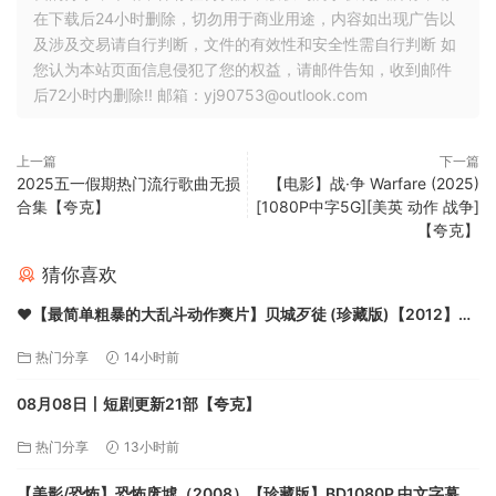
在下载后24小时删除，切勿用于商业用途，内容如出现广告以
及涉及交易请自行判断，文件的有效性和安全性需自行判断 如
您认为本站页面信息侵犯了您的权益，请邮件告知，收到邮件
后72小时内删除!! 邮箱：yj90753@outlook.com
上一篇
下一篇
2025五一假期热门流行歌曲无损
【电影】战·争 Warfare (2025)
合集【夸克】
[1080P中字5G][美英 动作 战争]
【夸克】
猜你喜欢
❤️【最简单粗暴的大乱斗动作爽片】贝城歹徒 (珍藏版)【2012】蓝
光原盘1080P [中文字幕] [26.7G]【夸克】
热门分享
14小时前
08月08日丨短剧更新21部【夸克】
热门分享
13小时前
【美影/恐怖】恐怖废墟（2008）【珍藏版】BD1080P 中文字幕