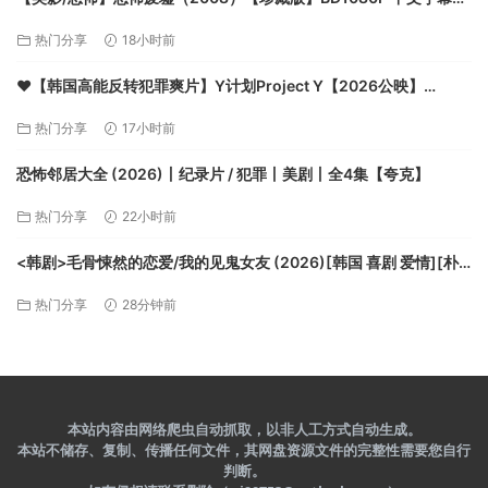
7.3G【夸克】
热门分享
18小时前
❤️【韩国高能反转犯罪爽片】Y计划Project Y【2026公映】
BD1080P [外挂中字] [3.9G]【夸克】
热门分享
17小时前
恐怖邻居大全 (2026)丨纪录片 / 犯罪丨美剧丨全4集【夸克】
热门分享
22小时前
<韩剧>毛骨悚然的恋爱/我的见鬼女友 (2026)[韩国 喜剧 爱情][朴
恩斌 梁世宗 邕圣祐]【夸克】
热门分享
28分钟前
本站内容由网络爬虫自动抓取，以非人工方式自动生成。
本站不储存、复制、传播任何文件，其网盘资源文件的完整性需要您自行
判断。