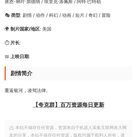
唐恩-林叶·加德纳 / 埃里克·洛佩斯 / 阿特·巴特勒
🎭
类型
: 剧情 / 动作 / 科幻 / 动画 / 短片 / 奇幻 / 冒险
🌍
制片国家/地区
: 美国
⏱️
片长
:
📅
上映日期
:
剧情简介
重返银河，凌驾法律。
【夸克群】百万资源每日更新
本站不储存任何资源，资源来自于机器人采集互联网各大网
友的分享，本站不保存任何资源，版权均属于权利人所有，请