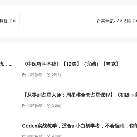
 悬疑【夸
盗墓笔记小说书籍【
流，全
《中医哲学基础》【12集】（完结）【夸克】
书籍教程
2周前
【从零到占星大师：周星棋全套占星课程】《初级→
+推运合盘》【解锁宇宙密码，预见人生剧本！ 】
书籍教程
3周前
【38G】【夸克】
Codex实战教学，适合ai小白初学者，不会编程，也
AI替你批量干活【夸克】
书籍教程
4周前