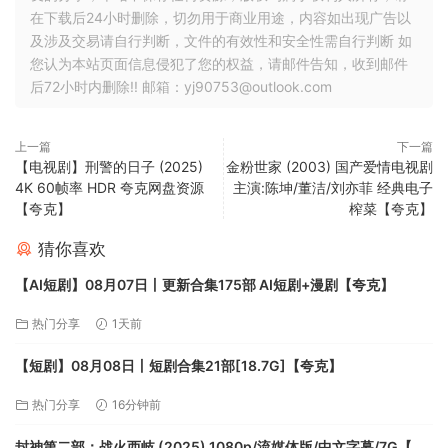
在下载后24小时删除，切勿用于商业用途，内容如出现广告以
及涉及交易请自行判断，文件的有效性和安全性需自行判断 如
您认为本站页面信息侵犯了您的权益，请邮件告知，收到邮件
后72小时内删除!! 邮箱：yj90753@outlook.com
上一篇
下一篇
【电视剧】刑警的日子 (2025)
金粉世家 (2003) 国产爱情电视剧
4K 60帧率 HDR 夸克网盘资源
主演:陈坤/董洁/刘亦菲 经典电子
【夸克】
榨菜【夸克】
猜你喜欢
【AI短剧】08月07日丨更新合集175部 AI短剧+漫剧【夸克】
热门分享
1天前
【短剧】08月08日丨短剧合集21部[18.7G]【夸克】
热门分享
16分钟前
封神第二部：战火西岐 (2025) 1080p/流媒体版/中文字幕/7G【附