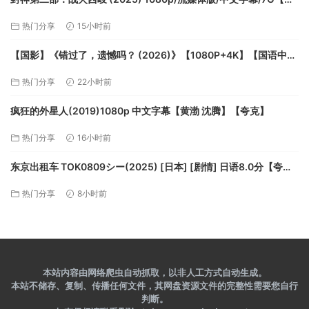
第一部】【夸克】
热门分享
15小时前
【国影】《错过了，遗憾吗？ (2026)》【1080P+4K】【国语中
字】【11G】【夸克】
热门分享
22小时前
疯狂的外星人(2019)1080p 中文字幕【黄渤 沈腾】【夸克】
热门分享
16小时前
东京出租车 TOK0809シー(2025) [日本] [剧情] 日语8.0分【夸
克】
热门分享
8小时前
本站内容由网络爬虫自动抓取，以非人工方式自动生成。
本站不储存、复制、传播任何文件，其网盘资源文件的完整性需要您自行
判断。