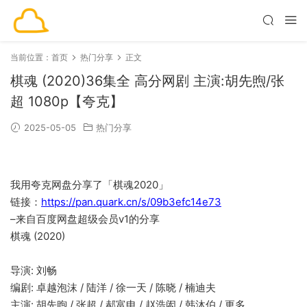
当前位置：
首页
热门分享
正文
棋魂 (2020)36集全 高分网剧 主演:胡先煦/张
超 1080p【夸克】
2025-05-05
热门分享
我用夸克网盘分享了「棋魂2020」
链接：
https://pan.quark.cn/s/09b3efc14e73
–来自百度网盘超级会员v1的分享
棋魂 (2020)
导演: 刘畅
编剧: 卓越泡沫 / 陆洋 / 徐一天 / 陈晓 / 楠迪夫
主演: 胡先煦 / 张超 / 郝富申 / 赵浩闳 / 韩沐伯 / 更多…