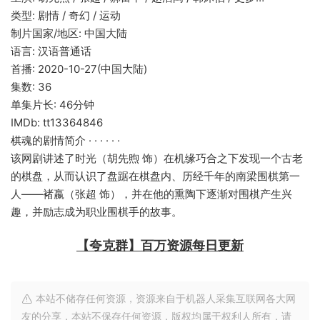
类型: 剧情 / 奇幻 / 运动
制片国家/地区: 中国大陆
语言: 汉语普通话
首播: 2020-10-27(中国大陆)
集数: 36
单集片长: 46分钟
IMDb: tt13364846
棋魂的剧情简介 · · · · · ·
该网剧讲述了时光（胡先煦 饰）在机缘巧合之下发现一个古老
的棋盘，从而认识了盘踞在棋盘内、历经千年的南梁围棋第一
人——褚嬴（张超 饰），并在他的熏陶下逐渐对围棋产生兴
趣，并励志成为职业围棋手的故事。
【夸克群】百万资源每日更新
本站不储存任何资源，资源来自于机器人采集互联网各大网
友的分享，本站不保存任何资源，版权均属于权利人所有，请