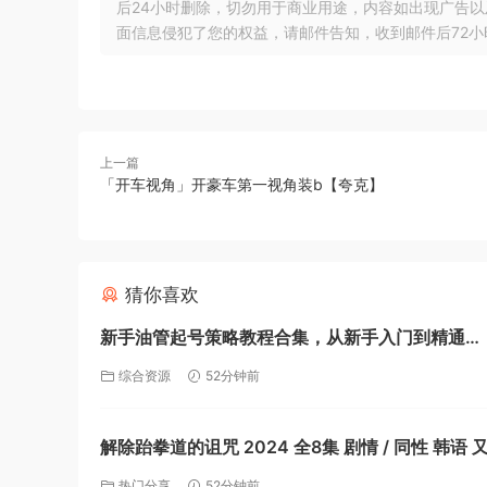
后24小时删除，切勿用于商业用途，内容如出现广告
面信息侵犯了您的权益，请邮件告知，收到邮件后72小时内删除!
上一篇
「开车视角」开豪车第一视角装b【夸克】
猜你喜欢
新手油管起号策略教程合集，从新手入门到精通
【4.6GB】【夸克】
综合资源
52分钟前
解除跆拳道的诅咒 2024 全8集 剧情 / 同性 韩语 又名: Let
Free the Curse of Taekwondo【夸克】
热门分享
52分钟前