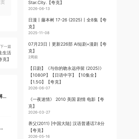
站页
Star.City.【夸克】
2026-06-13
日漫丨藤本树 17-26 (2025)丨全8集【夸
克】
2025-11-08
07月23日丨更新226部 AI短剧+漫剧【夸
下一篇
克】
生生活
2周前
【夸克】
【日剧】《与你的吻永远停留 (2025)》
【1080P】【日语中字】【10集全】
【1.5G】【夸克】
2026-06-07
解
《一夜迷情》 2010 美国 剧情 电影【夸
克】
2026-03-27
养父(2011) [中国大陆] 汉语普通话7.8分
【夸克】
2026-05-16