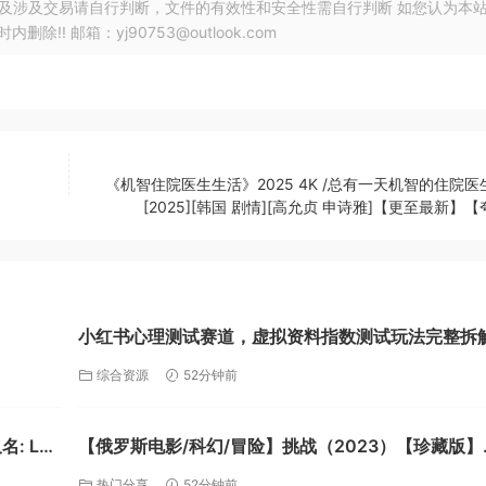
以及涉及交易请自行判断，文件的有效性和安全性需自行判断 如您认为本
! 邮箱：yj90753@outlook.com
《机智住院医生生活》2025 4K /总有一天机智的住院医
[2025][韩国 剧情][高允贞 申诗雅]【更至最新】
小红书心理测试赛道，虚拟资料指数测试玩法完整拆
【42.9MB】【夸克】
综合资源
52分钟前
【俄罗斯电影/科幻/冒险】挑战（2023）【珍藏版】
4K/2160P 中文字幕【夸克】
热门分享
52分钟前