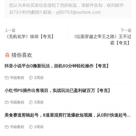
您认为本站页面信息侵犯了您的权益，请邮件告知，收到邮件
后72小时内删除!! 邮箱：yj90753@outlook.com
上一篇
下一篇
《无机化学》徐琰【夸克】
《位面穿越之帝王之路》王不过
霸【夸克】
猜你喜欢
抖音小说平台0撸新玩法，挂机60分钟轻松操作【夸克】
书籍教程
3周前
小红书PS插件出售项目，实战玩法已盈利破百万【夸克】
书籍教程
3周前
美食赛道剪辑起号，8道菜混剪打造爆款短视频，从0到1快速起号
APP【夸克】
书籍教程
3周前