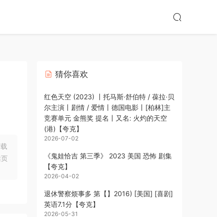
猜你喜欢
红色天空 (2023) 丨托马斯·舒伯特 / 葆拉·贝
尔主演丨剧情 / 爱情丨德国电影丨[柏林]主
竞赛单元 金熊奖 提名丨又名: 火灼的天空
(港)【夸克】
2026-07-02
下载
《鬼娃恰吉 第三季》 2023 美国 恐怖 剧集
站页
【夸克】
2026-04-02
退休警察烦事多 第【】2016) [美国] [喜剧]
英语7.1分【夸克】
2026-05-31