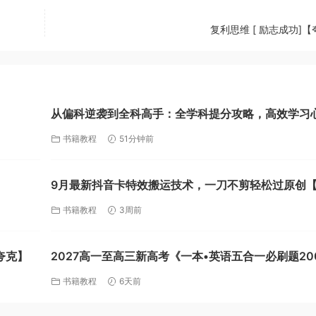
复利思维 [ 励志成功]
从偏科逆袭到全科高手：全学科提分攻略，高效学习
【4.3GB】【夸克】
书籍教程
51分钟前
9月最新抖音卡特效搬运技术，一刀不剪轻松过原创
克】
书籍教程
3周前
夸克】
2027高一至高三新高考《一本•英语五合一必刷题20
篇》（英语）【775.9MB】【夸克】
书籍教程
6天前