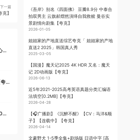
下一篇
《吾岸》别名《四面佛》 豆瓣8.9分 中泰合
【夸克】
拍双男主 云旗郝熠然演绎自我救赎 曼谷实
景剧情向剧集【夸克】
2026-01-05
姐姐家的产地直送综艺夸克「 姐姐家的产地
直送2 2025」韩国真人秀
心法
2025-03-05
【国漫】魔天记2025 4K HDR 又名：魔天
记 2D动画版【夸克】
2026-06-13
【夸
近5年2021-2025高考英语真题分类汇编语
法填空[0.2MB]【夸克】
2026-04-28
0
【🎧广播剧】《沉醉不醒》【CV：马洋&顺
子】【连载中】【夸克】
2026-04-14
文豪野犬 1-5季全集+剧场版 日语中字 [高