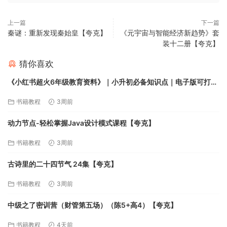
上一篇
下一篇
秦谜：重新发现秦始皇【夸克】
《元宇宙与智能经济新趋势》套
装十二册【夸克】
猜你喜欢
《小红书超火6年级教育资料》｜小升初必备知识点｜电子版可打印
【夸克】
书籍教程
3周前
动力节点-轻松掌握Java设计模式课程【夸克】
书籍教程
3周前
古诗里的二十四节气 24集【夸克】
书籍教程
3周前
中级之了密训营（财管第五场）（陈5+高4）【夸克】
书籍教程
4天前