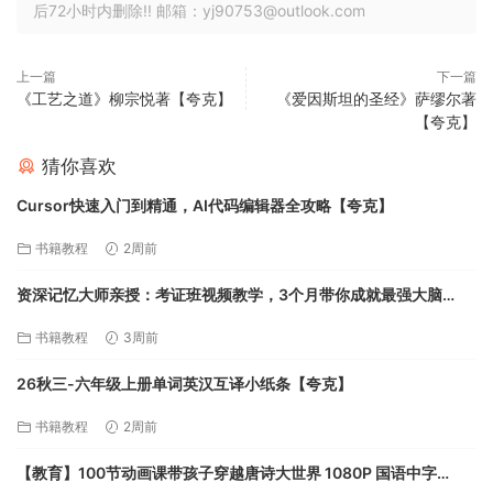
后72小时内删除!! 邮箱：yj90753@outlook.com
上一篇
下一篇
《工艺之道》柳宗悦著【夸克】
《爱因斯坦的圣经》萨缪尔著
【夸克】
猜你喜欢
Cursor快速入门到精通，AI代码编辑器全攻略【夸克】
书籍教程
2周前
资深记忆大师亲授：考证班视频教学，3个月带你成就最强大脑
【7.7GB】【夸克】
书籍教程
3周前
26秋三-六年级上册单词英汉互译小纸条【夸克】
书籍教程
2周前
【教育】100节动画课带孩子穿越唐诗大世界 1080P 国语中字