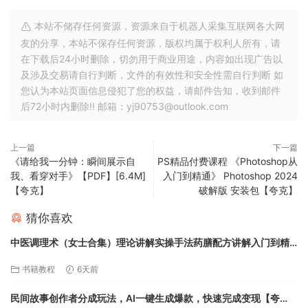
本站不储存任何资源，资源来自于机器人采集互联网各大网
友的分享，本站不保存任何资源，版权均属于权利人所有，请
在下载后24小时删除，切勿用于商业用途，内容如出现广告以
及涉及交易请自行判断，文件的有效性和安全性需自行判断 如
您认为本站页面信息侵犯了您的权益，请邮件告知，收到邮件
后72小时内删除!! 邮箱：yj90753@outlook.com
上一篇
下一篇
《请给我一分钟：瞬间展示自
PS精品付费课程 《Photoshop从
我、看穿对手》【PDF】[6.4M]
入门到精通》 Photoshop 2024
【夸克】
破解版 安装包【夸克】
猜你喜欢
中医调理术（女士合集）理论讲解实操手法药膳配方讲解入门到精
通【夸克】
书籍教程
6天前
民间故事创作者分成玩法，AI一键生成爆款，快速完成变现【夸