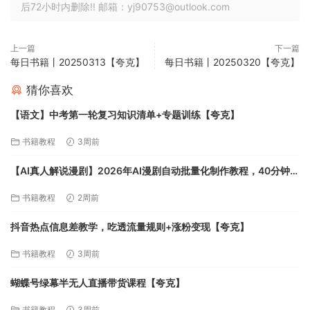
后72小时内删除!! 邮箱：yj90753@outlook.com
上一篇
下一篇
每日书籍丨20250313【夸克】
每日书籍丨20250320【夸克】
猜你喜欢
【语文】中考第一轮复习知识清单+专题训练【夸克】
书籍教程
3周前
【AI真人解说漫剧】2026年AI漫剧自动批量化制作教程，40分钟超
长完整，自动批量化制作，挑战一人一天一部剧！[225MB]【夸
书籍教程
2周前
克】
抖音热点信息差教学，吃透流量规则+涨粉变现【夸克】
书籍教程
3周前
蝴蝶号绿幕半无人直播带货课程【夸克】
书籍教程
3周前