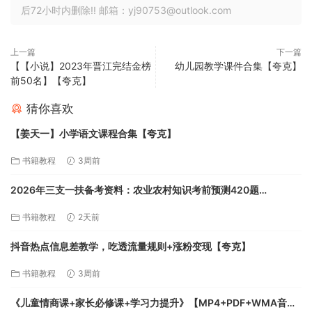
后72小时内删除!! 邮箱：yj90753@outlook.com
上一篇
下一篇
【【小说】2023年晋江完结金榜
幼儿园教学课件合集【夸克】
前50名】【夸克】
猜你喜欢
【姜天一】小学语文课程合集【夸克】
书籍教程
3周前
2026年三支一扶备考资料：农业农村知识考前预测420题
【43.3MB】【夸克】
书籍教程
2天前
抖音热点信息差教学，吃透流量规则+涨粉变现【夸克】
书籍教程
3周前
《儿童情商课+家长必修课+学习力提升》【MP4+PDF+WMA音