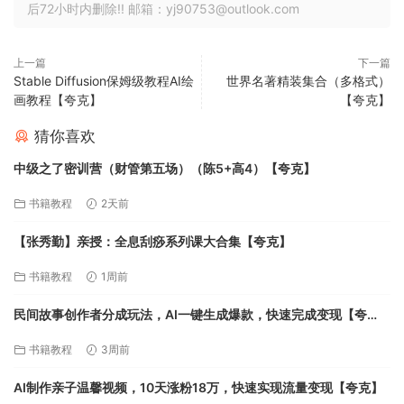
后72小时内删除!! 邮箱：yj90753@outlook.com
上一篇
下一篇
Stable Diffusion保姆级教程AI绘
世界名著精装集合（多格式）
画教程【夸克】
【夸克】
猜你喜欢
中级之了密训营（财管第五场）（陈5+高4）【夸克】
书籍教程
2天前
【张秀勤】亲授：全息刮痧系列课大合集【夸克】
书籍教程
1周前
民间故事创作者分成玩法，AI一键生成爆款，快速完成变现【夸
克】
书籍教程
3周前
AI制作亲子温馨视频，10天涨粉18万，快速实现流量变现【夸克】