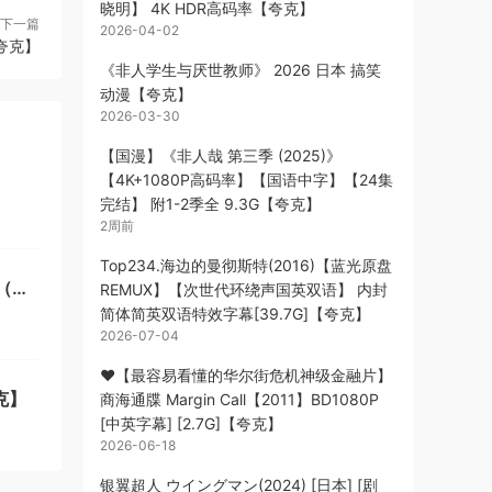
晓明】 4K HDR高码率【夸克】
下一篇
2026-04-02
夸克】
《非人学生与厌世教师》 2026 日本 搞笑
动漫【夸克】
2026-03-30
【国漫】《非人哉 第三季 (2025)》
【4K+1080P高码率】【国语中字】【24集
完结】 附1-2季全 9.3G【夸克】
2周前
Top234.海边的曼彻斯特(2016)【蓝光原盘
（物
REMUX】【次世代环绕声国英双语】 内封
简体简英双语特效字幕[39.7G]【夸克】
2026-07-04
❤️【最容易看懂的华尔街危机神级金融片】
克】
商海通牒 Margin Call【2011】BD1080P
[中英字幕] [2.7G]【夸克】
2026-06-18
银翼超人 ウイングマン(2024) [日本] [剧