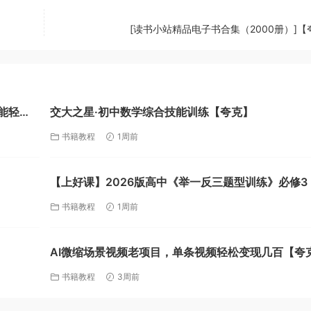
[读书小站精品电子书合集（2000册）]【
能轻松
交大之星·初中数学综合技能训练【夸克】
书籍教程
1周前
【上好课】2026版高中《举一反三题型训练》必修3
理）解析版+学生版（人教）【夸克】
书籍教程
1周前
AI微缩场景视频老项目，单条视频轻松变现几百【夸
书籍教程
3周前