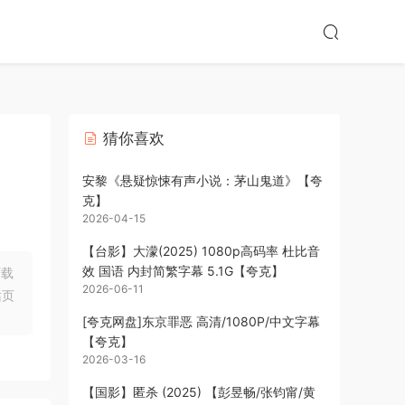
猜你喜欢
安黎《悬疑惊悚有声小说：茅山鬼道》【夸
克】
2026-04-15
【台影】大濛(2025) 1080p高码率 杜比音
效 国语 内封简繁字幕 5.1G【夸克】
下载
2026-06-11
站页
[夸克网盘]东京罪恶 高清/1080P/中文字幕
【夸克】
2026-03-16
【国影】匿杀‎ (2025) 【彭昱畅/张钧甯/黄