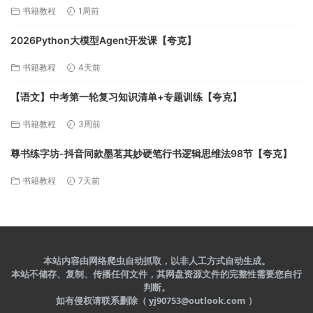
长完整，自动批量化制作，挑战一人一天一部剧！[225MB]【夸
书籍教程
1周前
克】
2026Python大模型Agent开发课【夸克】
书籍教程
4天前
【语文】中考第一轮复习知识清单+专题训练【夸克】
书籍教程
3周前
尊书练字坊-抖音同款墨茗其妙硬笔行书逻辑思维法98节【夸克】
书籍教程
7天前
本站内容由网络爬虫自动抓取，以非人工方式自动生成。
本站不储存、复制、传播任何文件，其网盘资源文件的完整性需要您自行
判断。
如有侵权请联系删除（ yj90753@outlook.com ）