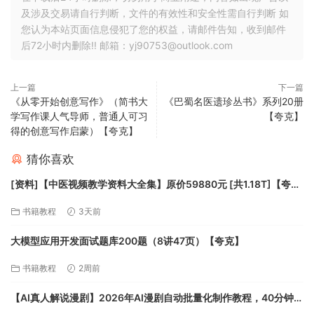
及涉及交易请自行判断，文件的有效性和安全性需自行判断 如
您认为本站页面信息侵犯了您的权益，请邮件告知，收到邮件
后72小时内删除!! 邮箱：yj90753@outlook.com
上一篇
下一篇
《从零开始创意写作》（简书大
《巴蜀名医遗珍丛书》系列20册
学写作课人气导师，普通人可习
【夸克】
得的创意写作启蒙）【夸克】
猜你喜欢
[资料]【中医视频教学资料大全集】原价59880元 [共1.18T]【夸
克】
书籍教程
3天前
大模型应用开发面试题库200题（8讲47页）【夸克】
书籍教程
2周前
【AI真人解说漫剧】2026年AI漫剧自动批量化制作教程，40分钟超