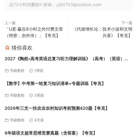
后72小时内删除!! 邮箱：yj90753@outlook.com
上一篇
下一篇
「U君·赢在8小时之外付费文章
《代谢增长论：技术小波和文明
（绝密，勿外传）」【夸克】
兴衰》【夸克】
猜你喜欢
2027《陶然•高考英语总复习听力理解训练》（高考）（英语）
【夸克】
书籍教程
1周前
【数学】中考第一轮复习知识清单+专题训练【夸克】
书籍教程
3周前
2026年三支一扶农业农村知识考前预测420题【夸克】
书籍教程
4天前
6年级语文超常思维竞赛真题（含答案）【夸克】