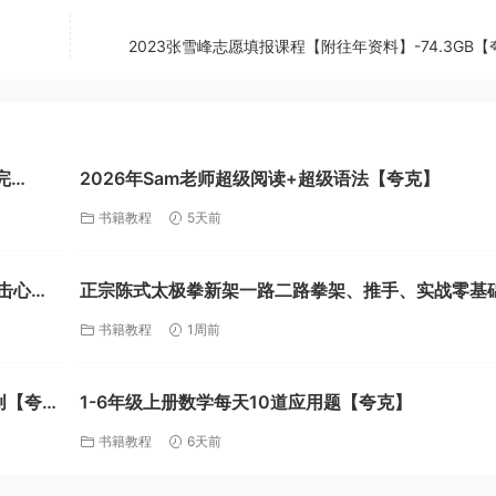
2023张雪峰志愿填报课程【附往年资料】-74.3GB
完
2026年Sam老师超级阅读+超级语法【夸克】
书籍教程
5天前
击心灵
正宗陈式太极拳新架一路二路拳架、推手、实战零基
频教学【夸克】
书籍教程
1周前
创【夸
1-6年级上册数学每天10道应用题【夸克】
书籍教程
6天前