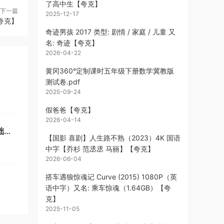
了高中生【夸克】
下一篇
2025-12-17
【夸克】
奇迹男孩 2017 类型: 剧情 / 家庭 / 儿童 又
名: 奇迹【夸克】
2026-04-22
黄冈360°定制课时五年级下册数学冀教版
测试卷.pdf
2025-09-24
假爸爸【夸克】
2026-04-14
础视
【国影 喜剧】人生路不熟（2023）4K 国语
中字【乔杉 范丞丞 马丽】【夸克】
2026-06-04
搭车遇狼惊魂记 Curve (2015) 1080P（英
语中字）又名: 乘车惊魂（1.64GB）【夸
克】
2025-11-05