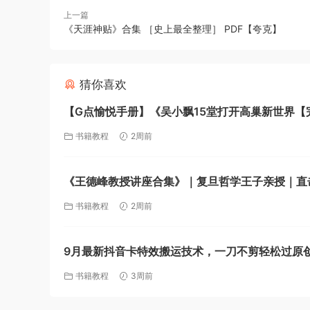
上一篇
《天涯神贴》合集 ［史上最全整理］ PDF【夸克】
猜你喜欢
【G点愉悦手册】《吴小飘15堂打开高巢新世界【
结】》【MP4】【1.1G】【夸克】
书籍教程
2周前
《王德峰教授讲座合集》｜复旦哲学王子亲授｜直
的人生智慧课【夸克】
书籍教程
2周前
9月最新抖音卡特效搬运技术，一刀不剪轻松过原
克】
书籍教程
3周前